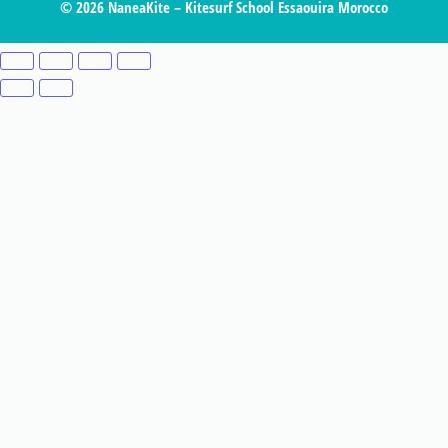
© 2026 NaneaKite – Kitesurf School Essaouira Morocco