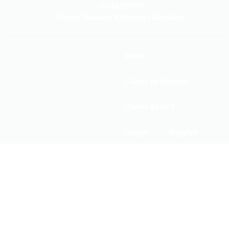
+212601297087
Kitesurf Essaouira Marruecos - NaneaKite
Inicio
Clases de kitesurf
Clases de surf
Camps
Wingfoil
Our School
Gallery
A Proposito
FAQ
Prices